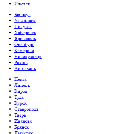
Ижевск
Барнаул
Ульяновск
Иркутск
Хабаровск
Ярославль
Оренбург
Кемерово
Новокузнецк
Рязань
Астрахань
Пенза
Липецк
Киров
Тула
Курск
Ставрополь
Тверь
Иваново
Брянск
Дагестан