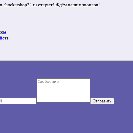
н shockershop24.ru открыт! Ждём ваших звонков!
оны
йств
Отправить