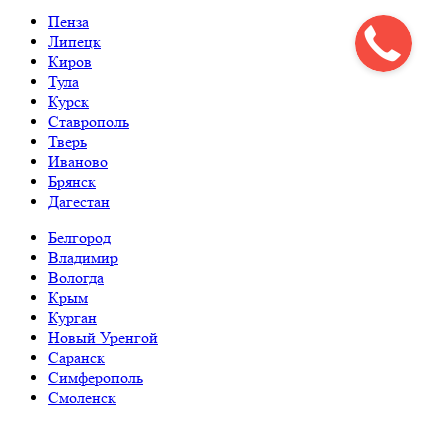
Пенза
Липецк
Киров
Тула
Курск
Ставрополь
Тверь
Иваново
Брянск
Дагестан
Белгород
Владимир
Вологда
Крым
Курган
Новый Уренгой
Саранск
Симферополь
Смоленск