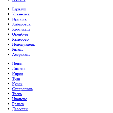
Барнаул
Ульяновск
Иркутск
Хабаровск
Ярославль
Оренбург
Кемерово
Новокузнецк
Рязань
Астрахань
Пенза
Липецк
Киров
Тула
Курск
Ставрополь
Тверь
Иваново
Брянск
Дагестан