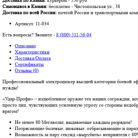
Доставка по Казани:
курьером - 550 руб.
Самовывоз в Казани:
бесплатно -
Чистопольская ул., 38
Доставка по всей России:
почтой России и транспортными ко
Артикул:
11-034
Есть вопросы? Звоните -
8 (800) 511-56-04
Описание
Характеристики
Доставка/Оплата
Сертификаты
Отзывы (0)
Профессиональный электрошокер высшей категории боевой эф
нужды!
«Удар-Профи» – излюбленное оружие тех наших сограждан, ко
просто лиц, чувствующих усиленную угрозу со стороны недоб
врагом!
Не менее 80 Мегавольт, выдаваемые каждым разрядом!
Потрясающие болевые, шоковые, отбрасывающие и пара
Возможность за пару секунд «вырубить» неприятеля с 80