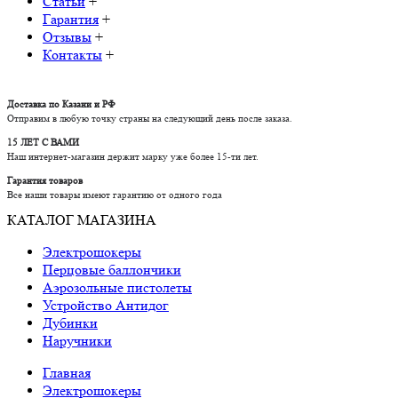
Статьи
+
Гарантия
+
Отзывы
+
Контакты
+
Доставка по Казани и РФ
Отправим в любую точку страны на следующий день после заказа.
15 ЛЕТ С ВАМИ
Наш интернет-магазин держит марку уже более 15-ти лет.
Гарантия товаров
Все наши товары имеют гарантию от одного года
КАТАЛОГ МАГАЗИНА
Электрошокеры
Перцовые баллончики
Аэрозольные пистолеты
Устройство Антидог
Дубинки
Наручники
Главная
Электрошокеры