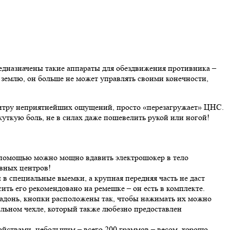
едназначены такие аппараты для обездвижения противника –
землю, он больше не может управлять своими конечности,
алитру неприятнейших ощущений, просто «перезагружает» ЦНС.
уткую боль, не в силах даже пошевелить рукой или ногой!
 помощью можно мощно вдавить электрошокер в тело
рвных центров!
в специальные выемки, а крупная передняя часть не даст
ить его рекомендовано на ремешке – он есть в комплекте.
ладонь, кнопки расположены так, чтобы нажимать их можно
ильном чехле, который также любезно предоставлен
ствами, небольшим – всего 200 граммов – весом, хорошо