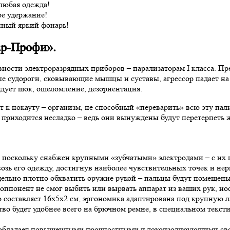
любая одежда!
ое удержание!
нный яркий фонарь!
ар-Профи».
ности электроразрядных приборов – парализаторам I класса. Пр
е судороги, сковывающие мышцы и суставы, агрессор падает на 
едует шок, ошеломление, дезориентация.
т к нокауту – организм, не способный «переварить» всю эту п
приходится несладко – ведь они вынуждены будут перетерпеть ж
 поскольку снабжен крупными «зубчатыми» электродами – с их
озь его одежду, достигнув наиболее чувствительных точек и не
льно плотно обхватить оружие рукой – пальцы будут помещены 
ппонент не смог выбить или вырвать аппарат из ваших рук, нос
о составляет 16х5х2 см, эргономика адаптирована под крупную 
во будет удобнее всего на брючном ремне, в специальном текст
 обладает повышенными прочностными и токоизолирующими свой