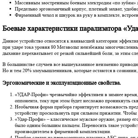
Массивным заостренным боевым электродам «по зубам» 
Предельно эргономичный корпус, плотный захват, удобн
Фирменный чехол и шнурок на руку в комплекте, встрое
Боевые характеристики парализатора «Уд
Данное устройство относится к наивысшей категории эффектив
при ударе тока уровня 80 Мегавольт неизбежны многочисленны
дыхание перехватывает от резкой сильнейшей боли, за этим сл
В большинстве случаев все вышеуказанное неизменно приводи
Но и тем 20% злоумышленников, которые остаются в сознании, 
Эргономические и эксплуатационные свойства.
«УДАР-Профи» чрезвычайно эффективен в зимнее время,
оппонента, току при этом будет несложно проникнуть скв
Необычная форма прибора гарантирует возможность преде
устройству проскользнуть при сильном прижатии. Чтобы о
«Удар-Профи» – классическое мужское оружие, размер ег
было одним большим пальцем. Переносить такое устройст
производителем в фирменной комплектации.
Прибор сделан из первосортного пластика АБС-типа, он