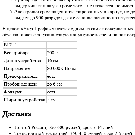
выдерживает влагу, а кроме того – не пачкается, не имеет
Электрошокер оснащен интегрированным в корпус, но до
выдает до 900 разрядов, даже если вы активно пользуете
В целом «Удар-Профи» является одним из самых совершенных в
обуславливает его грандиозную популярность среди наших сог
BEST
Вес прибора
200 г
Длина устройства
16 см
Напряжение
80 000К Вольт
Предохранитель
есть
Пробой одежды
до 6 см
Фонарик
есть
Ширина устройства
5 см
Доставка
Почтой России, 550-600 рублей, срок 7-14 дней.
Транспортной компанией, 350-450 рублей, срок 2-5 дней.